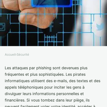
Accueil
›
Sécurité
SÉCURITÉ
Les risques des attaques par
Les attaques par phishing sont devenues plus
fréquentes et plus sophistiquées. Les pirates
phishing et comment s'en
informatiques utilisent des e-mails, des textes et des
protéger
appels téléphoniques pour inciter les gens à
divulguer leurs informations personnelles et
Mathieu
•
24 février 2023
•
3 min de lecture
financières. Si vous tombez dans leur piège, ils
peuvent facilement voler votre identité, accéder à