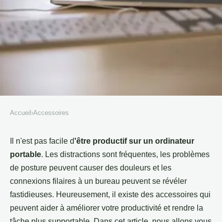
Accueil
›
Accessoires
ACCESSOIRES
Les meilleurs accessoires pour
Il n'est pas facile d
'être productif sur un ordinateur
portable
. Les distractions sont fréquentes, les problèmes
améliorer la productivité sur un
de posture peuvent causer des douleurs et les
ordinateur portable
connexions filaires à un bureau peuvent se révéler
fastidieuses. Heureusement, il existe des accessoires qui
Mathieu
•
2 février 2023
•
3 min de lecture
peuvent aider à améliorer votre productivité et rendre la
tâche plus supportable. Dans cet article, nous allons vous